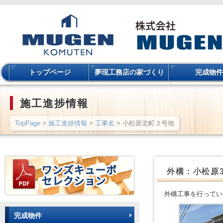
トップページ
夢現工務店の家づくり
完成物件
施工進捗情報
TopPage
>
施工進捗情報
>
工事名
> 小松原北町３号地
外構：小松原
外構工事を行ってい
完成物件