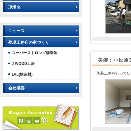
現場名
ニュース
夢現工務店の家づくり
スーパーストロング構造体
美装：小松原
J-WOOD工法
美装工事を行ってい
LVL(構造材)
会社概要