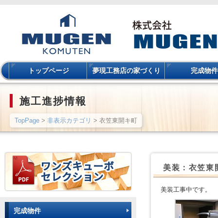
トップページ
夢現工務店の家づくり
完成物件
施工進捗情報
TopPage
>
非表示カテゴリ
> 衣笠東開キ町
美装：衣笠東
美装工事中です。
完成物件