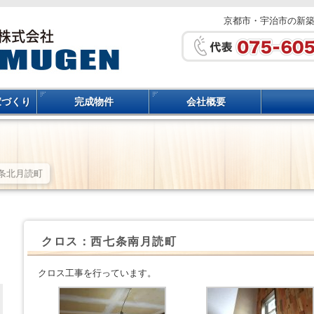
京都市・宇治市の新
家づくり
完成物件
会社概要
七条北月読町
クロス：西七条南月読町
クロス工事を行っています。