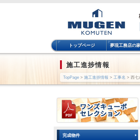
トップページ
夢現工務店の
施工進捗情報
TopPage
>
施工進捗情報
>
工事名
> 西
完成物件