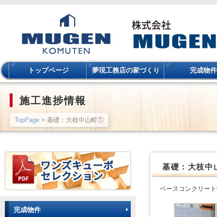
トップページ
夢現工務店の家づくり
完成物件
施工進捗情報
TopPage
> 基礎：大枝中山町①
基礎：大枝中
ベースコンクリート
完成物件