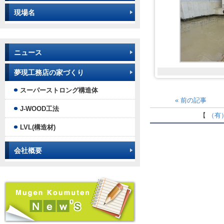
現場名
ニュース
夢現工務店の家づくり
スーパーストロング構造体
«
前の記事
J-WOOD工法
【
（有
LVL(構造材)
会社概要