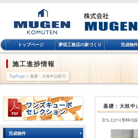
トップページ
夢現工務店の家づくり
完成物件
施工進捗情報
TopPage
> 基礎：大枝中山町①
基礎：大枝中
立ち上がり型枠の設
完成物件