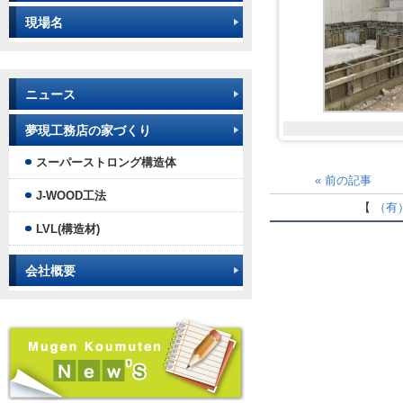
現場名
ニュース
夢現工務店の家づくり
スーパーストロング構造体
«
前の記事
J-WOOD工法
【
（有
LVL(構造材)
会社概要