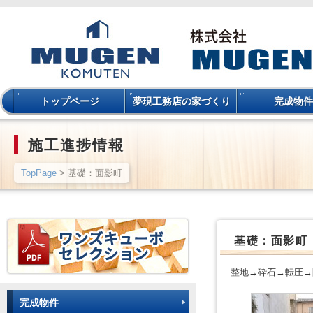
トップページ
夢現工務店の家づくり
完成物件
施工進捗情報
TopPage
> 基礎：面影町
基礎：面影町
整地→砕石→転圧→
完成物件