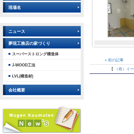
現場名
ニュース
夢現工務店の家づくり
スーパーストロング構造体
«
前の記事
J-WOOD工法
【
（有）イ
LVL(構造材)
会社概要