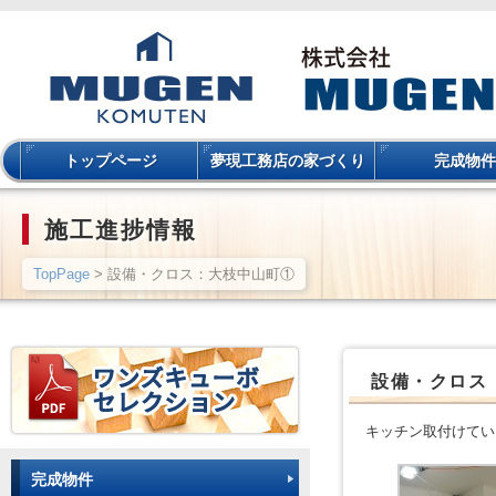
トップページ
夢現工務店の家づくり
完成物件
施工進捗情報
TopPage
> 設備・クロス：大枝中山町①
設備・クロス
キッチン取付けてい
完成物件