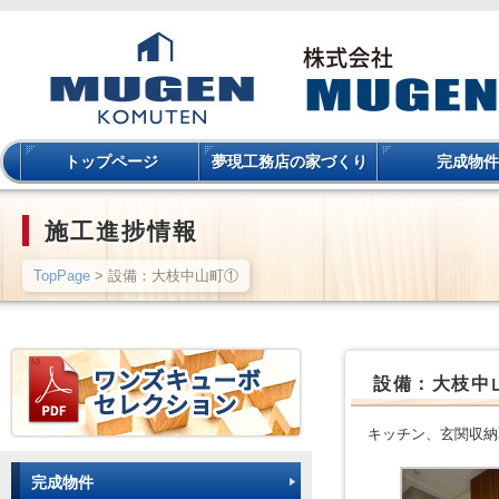
トップページ
夢現工務店の家づくり
完成物件
施工進捗情報
TopPage
> 設備：大枝中山町①
設備：大枝中
キッチン、玄関収納
完成物件