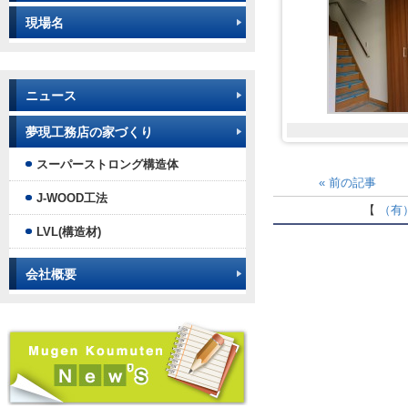
現場名
ニュース
夢現工務店の家づくり
スーパーストロング構造体
«
前の記事
J-WOOD工法
【
（有
LVL(構造材)
会社概要