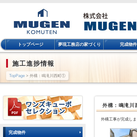
トップページ
夢現工務店の家づくり
完成物件
施工進捗情報
TopPage
> 外構：鳴滝川西町①
外構：鳴滝川
外構工事が完成しま
完成物件