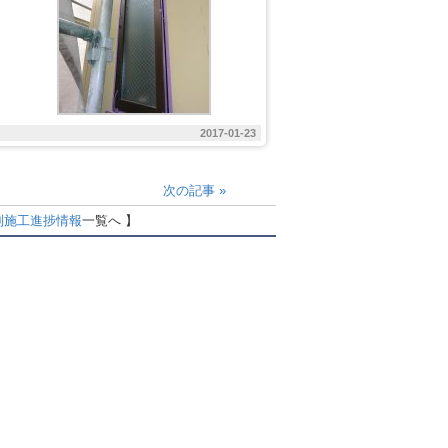
2017-01-23
次の記事
»
別
施工進捗情報
一覧へ 】