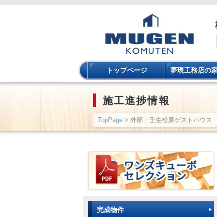
トップページ
夢現工務店の
施工進捗情報
TopPage
> 外部：壬生松原ゲストハウス
完成物件