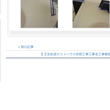
«
前の記事
【
壬生松原ゲストハウス
外部工事
工事名
工事種