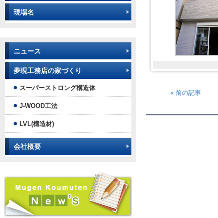
現場名
ニュース
夢現工務店の家づくり
スーパーストロング構造体
«
前の記事
J-WOOD工法
LVL(構造材)
会社概要