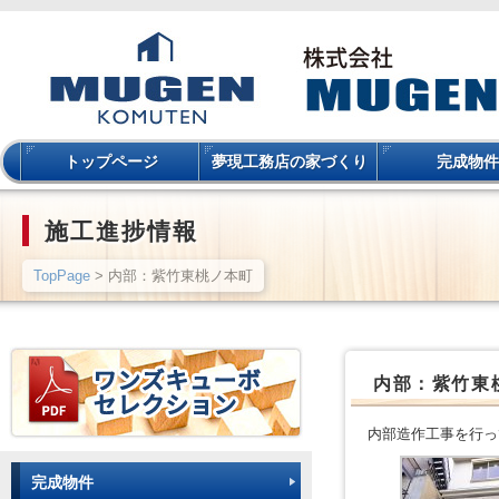
トップページ
夢現工務店の家づくり
完成物件
施工進捗情報
TopPage
> 内部：紫竹東桃ノ本町
内部：紫竹東
内部造作工事を行っ
完成物件