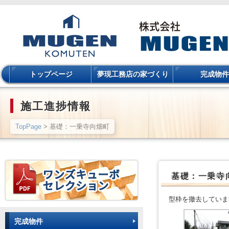
トップページ
夢現工務店の家づくり
完成物件
施工進捗情報
TopPage
> 基礎：一乗寺向畑町
基礎：一乗寺
型枠を撤去していま
完成物件