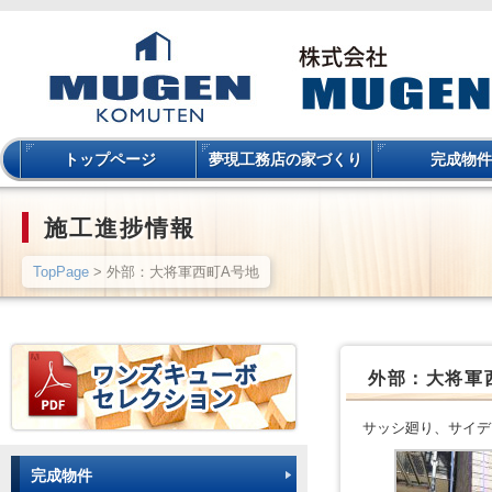
トップページ
夢現工務店の家づくり
完成物件
施工進捗情報
TopPage
> 外部：大将軍西町A号地
外部：大将軍
サッシ廻り、サイデ
完成物件