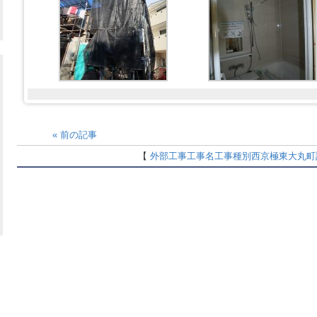
«
前の記事
【
外部工事
工事名
工事種別
西京極東大丸町