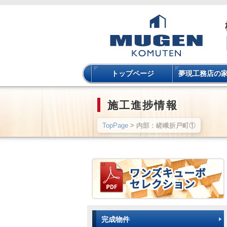
トップページ
夢現工務店の
施工進捗情報
TopPage
> 内部：嵯峨折戸町①
完成物件