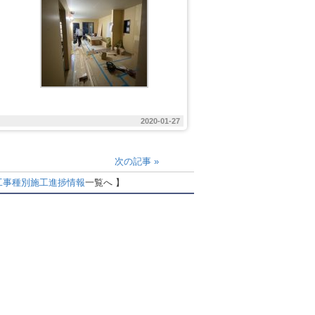
2020-01-27
次の記事
»
工事種別
施工進捗情報
一覧へ 】