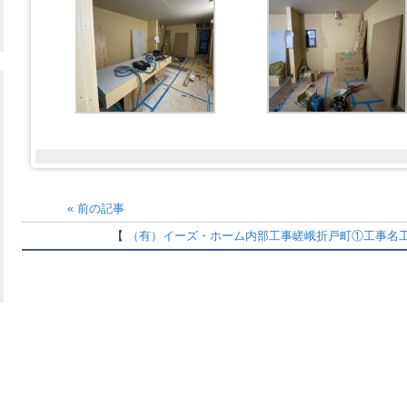
«
前の記事
【
（有）イーズ・ホーム
内部工事
嵯峨折戸町①
工事名