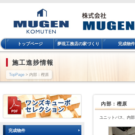
トップページ
夢現工務店の家づくり
完成物件
施工進捗情報
TopPage
> 内部：樫原
内部：樫原
ユニットバス、内部
完成物件