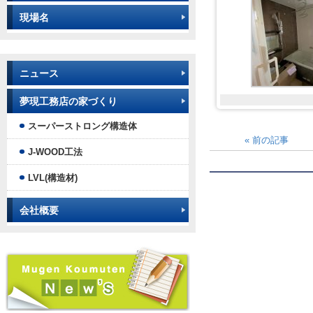
現場名
ニュース
夢現工務店の家づくり
スーパーストロング構造体
«
前の記事
J-WOOD工法
LVL(構造材)
会社概要