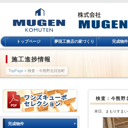
トップページ
夢現工務店の家づくり
完成物件
施工進捗情報
TopPage
> 検査：今熊野北日吉町
検査：今熊野
本日、まもりすまい
完成物件