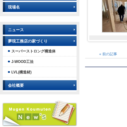
現場名
ニュース
夢現工務店の家づくり
スーパーストロング構造体
«
前の記事
J-WOOD工法
LVL(構造材)
会社概要