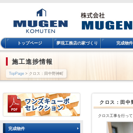
トップページ
夢現工務店の家づくり
完成物件
施工進捗情報
TopPage
> クロス：田中野神町
クロス：田中
クロス工事を行って
完成物件