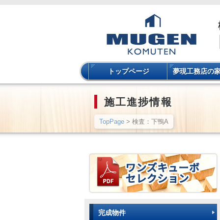
トップページ
夢現工務店の
施工進捗情報
TopPage
> 検査：下鴨A
完成物件