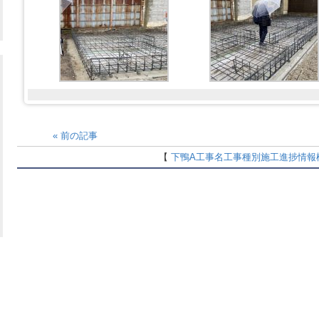
«
前の記事
【
下鴨A
工事名
工事種別
施工進捗情報