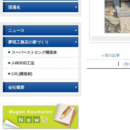
現場名
ニュース
夢現工務店の家づくり
スーパーストロング構造体
«
前の記事
J-WOOD工法
【
（有
LVL(構造材)
会社概要