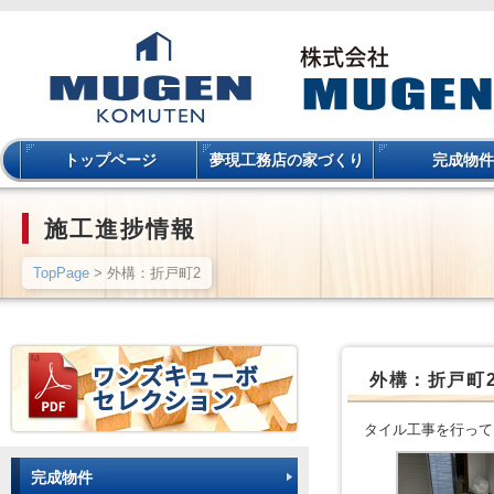
トップページ
夢現工務店の家づくり
完成物件
施工進捗情報
TopPage
> 外構：折戸町2
外構：折戸町
タイル工事を行って
完成物件