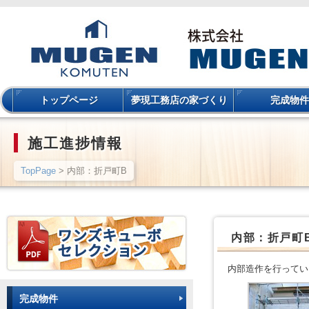
トップページ
夢現工務店の家づくり
完成物件
施工進捗情報
TopPage
> 内部：折戸町B
内部：折戸町
内部造作を行ってい
完成物件