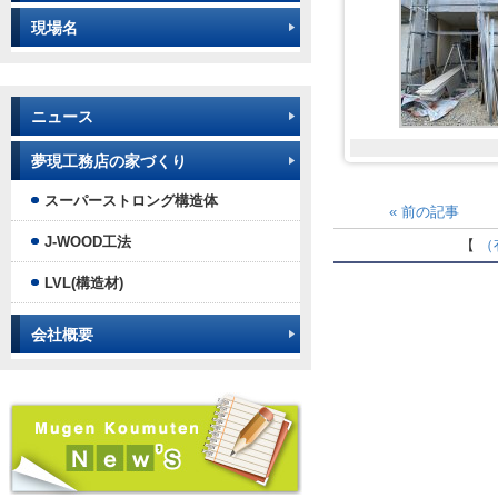
現場名
ニュース
夢現工務店の家づくり
スーパーストロング構造体
«
前の記事
J-WOOD工法
【
（
LVL(構造材)
会社概要