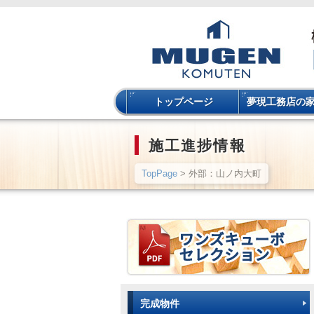
トップページ
夢現工務店の
施工進捗情報
TopPage
> 外部：山ノ内大町
完成物件