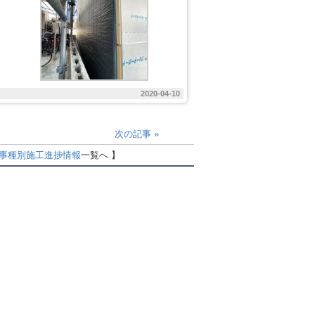
2020-04-10
次の記事
»
事種別
施工進捗情報
一覧へ 】