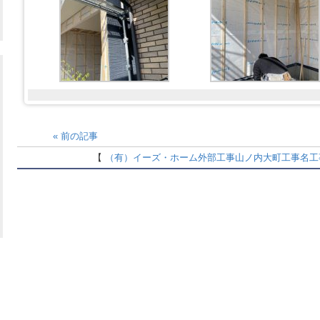
«
前の記事
【
（有）イーズ・ホーム
外部工事
山ノ内大町
工事名
工