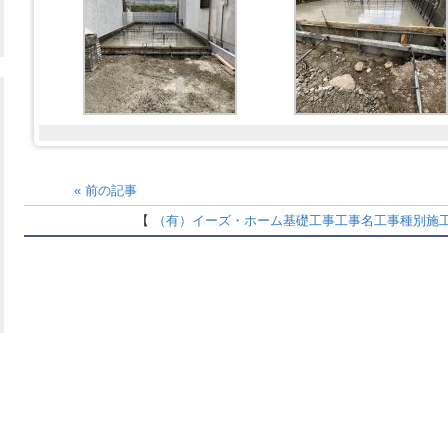
«
前の記事
【
（有）イーズ・ホーム
基礎工事
工事名
工事種別
施