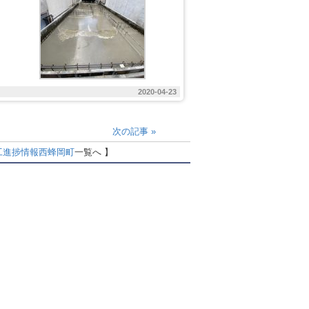
2020-04-23
次の記事
»
工進捗情報
西蜂岡町
一覧へ 】