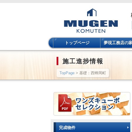
トップページ
夢現工務店の
施工進捗情報
TopPage
> 基礎：西蜂岡町
完成物件