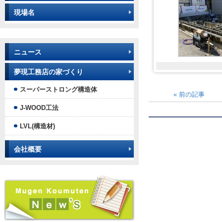
現場名
ニュース
夢現工務店の家づくり
スーパーストロング構造体
«
前の記事
J-WOOD工法
LVL(構造材)
会社概要