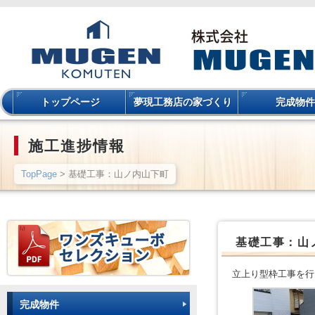
トップページ
夢現工務店の家づくり
完成物件
施工進捗情報
TopPage
> 基礎工事：山ノ内山下町
基礎工事：山
立上り型枠工事を行
完成物件