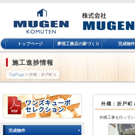
トップページ
夢現工務店の家づくり
完成物件
施工進捗情報
TopPage
> 外構：折戸町Ａ
外構：折戸町
外構工事を行ってい
完成物件