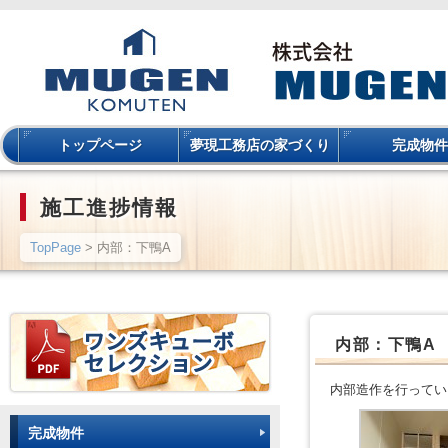
トップページ
夢現工務店の家づくり
完成物件
施工進捗情報
TopPage
> 内部：下鴨A
内部：下鴨A
内部造作を行ってい
完成物件