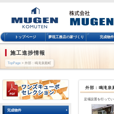
トップページ
夢現工務店の家づくり
完成物件
施工進捗情報
TopPage
> 外部：鳴滝泉殿町
外部：鳴滝泉
足場設置を行ってい
完成物件