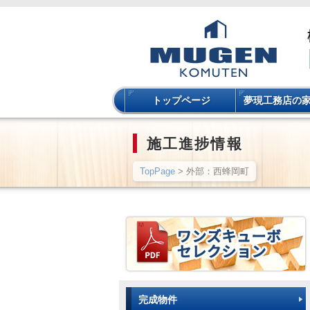
トップページ
夢現工務店の
施工進捗情報
TopPage
> 外部：西蜂岡町
完成物件