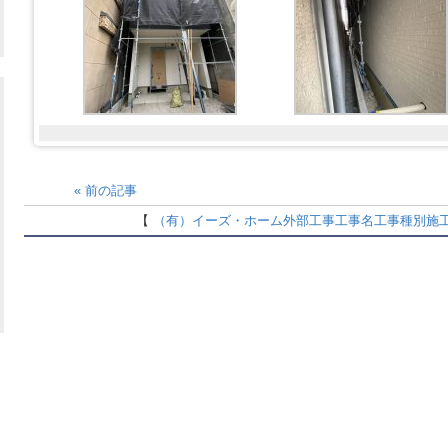
«
前の記事
【
（有）イーズ・ホーム
外部工事
工事名
工事種別
施