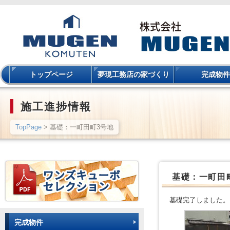
トップページ
夢現工務店の家づくり
完成物件
施工進捗情報
TopPage
> 基礎：一町田町3号地
基礎：一町田
基礎完了しました。
完成物件