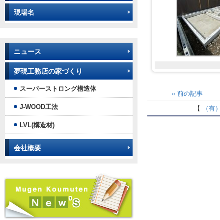
現場名
ニュース
夢現工務店の家づくり
スーパーストロング構造体
«
前の記事
J-WOOD工法
【
（有
LVL(構造材)
会社概要