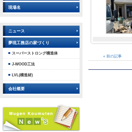
現場名
ニュース
夢現工務店の家づくり
スーパーストロング構造体
«
前の記事
J-WOOD工法
LVL(構造材)
会社概要