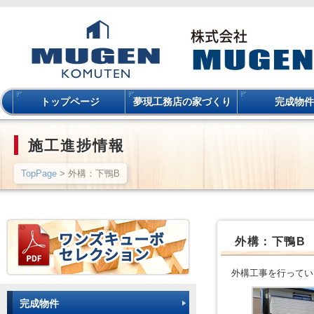
トップページ
夢現工務店の家づくり
完成物件
施工進捗情報
TopPage
> 外構：下鴨B
外構：下鴨B
外構工事を行ってい
完成物件