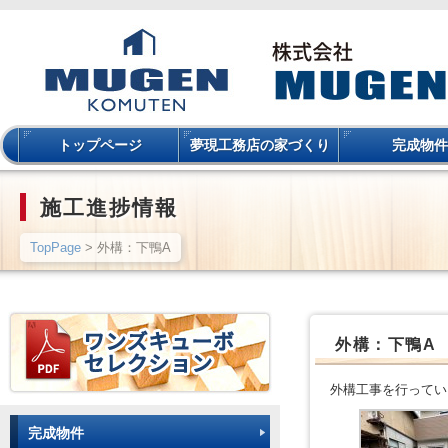
トップページ
夢現工務店の家づくり
完成物件
施工進捗情報
TopPage
> 外構：下鴨A
外構：下鴨A
外構工事を行ってい
完成物件