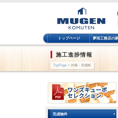
トップページ
夢現工務店の
施工進捗情報
TopPage
> 外構：田畑町
完成物件