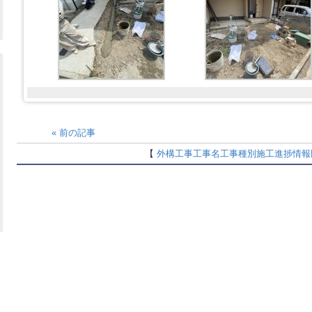
«
前の記事
【
外構工事
工事名
工事種別
施工進捗情報