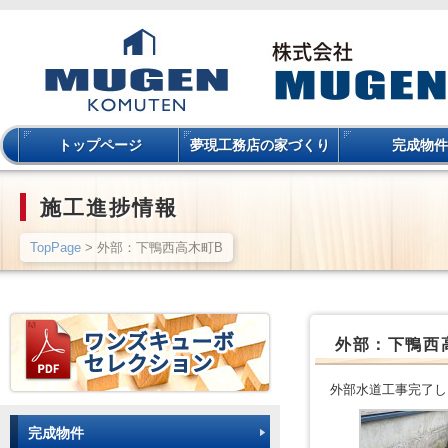
トップページ
夢現工務店の家づくり
完成物件
施工進捗情報
TopPage
> 外部：下鴨西高木町B
外部：下鴨西
外部水道工事完了し
完成物件