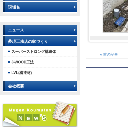
現場名
ニュース
夢現工務店の家づくり
スーパーストロング構造体
«
前の記事
J-WOOD工法
LVL(構造材)
会社概要