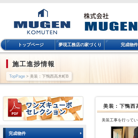
トップページ
夢現工務店の家づくり
完成物件
施工進捗情報
TopPage
> 美装：下鴨西高木町B
美装：下鴨西
美装工事を行ってい
完成物件