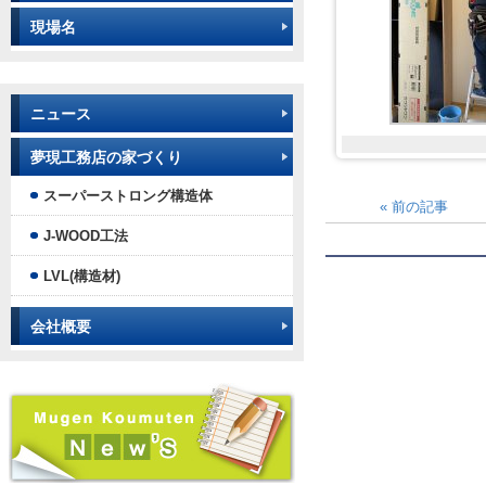
現場名
ニュース
夢現工務店の家づくり
スーパーストロング構造体
«
前の記事
J-WOOD工法
LVL(構造材)
会社概要