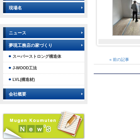
現場名
ニュース
夢現工務店の家づくり
スーパーストロング構造体
«
前の記事
J-WOOD工法
LVL(構造材)
会社概要