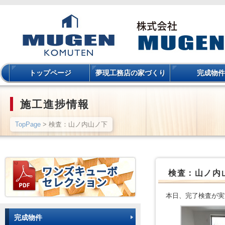
トップページ
夢現工務店の家づくり
完成物件
施工進捗情報
TopPage
> 検査：山ノ内山ノ下
検査：山ノ内
本日、完了検査が実
完成物件