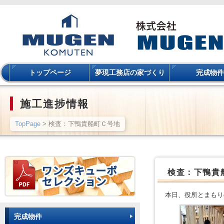
トップページ
夢現工務店の家づくり
完成物件
施工進捗情報
TopPage
> 検査：下鴨貴船町Ｃ号地
検査：下鴨貴
本日、役所とまもり
完成物件