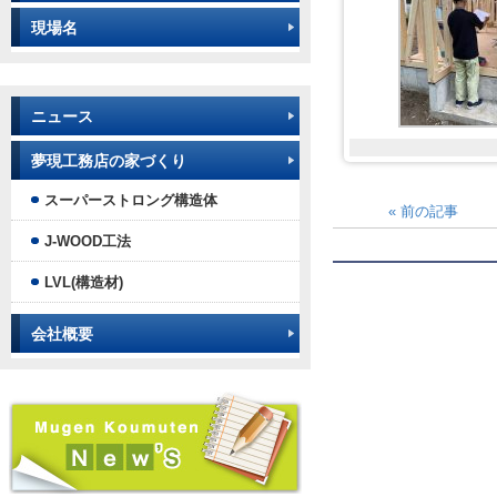
現場名
ニュース
夢現工務店の家づくり
スーパーストロング構造体
«
前の記事
J-WOOD工法
LVL(構造材)
会社概要