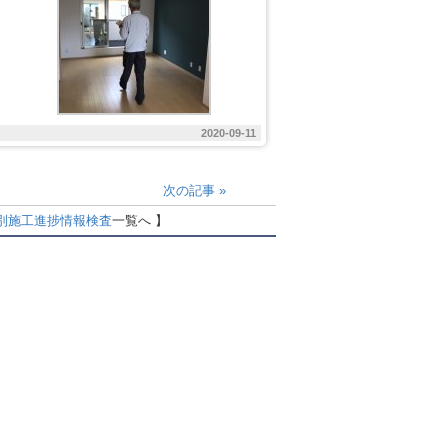
2020-09-11
次の記事
»
別
施工進捗情報
検査
一覧へ 】