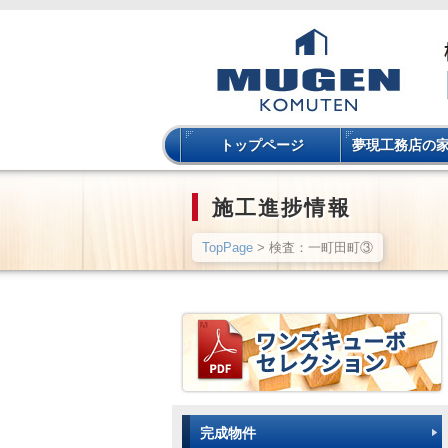
トップページ
夢現工務店の
施工進捗情報
TopPage
> 検査：一町田町③
完成物件