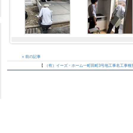
«
前の記事
【
（有）イーズ・ホーム
一町田町3号地
工事名
工事種