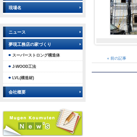
現場名
ニュース
夢現工務店の家づくり
スーパーストロング構造体
«
前の記事
J-WOOD工法
LVL(構造材)
会社概要