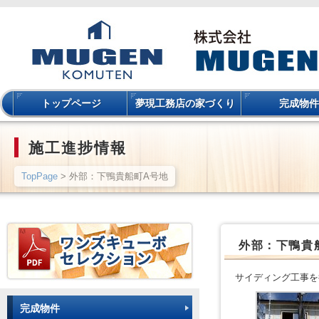
トップページ
夢現工務店の家づくり
完成物件
施工進捗情報
TopPage
> 外部：下鴨貴船町A号地
外部：下鴨貴
サイディング工事を
完成物件