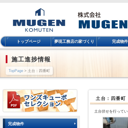
トップページ
夢現工務店の家づくり
完成物件
施工進捗情報
TopPage
> 土台：四番町
土台：四番町
土台伏せを行ってい
完成物件