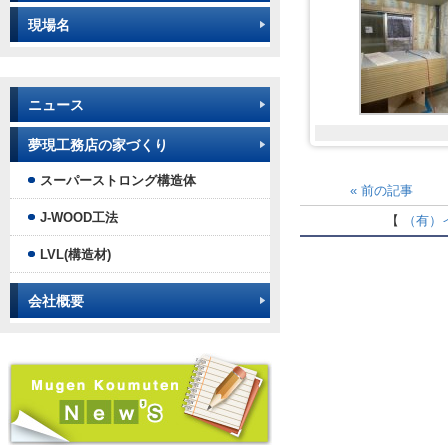
現場名
ニュース
夢現工務店の家づくり
スーパーストロング構造体
«
前の記事
J-WOOD工法
【
（有）
LVL(構造材)
会社概要