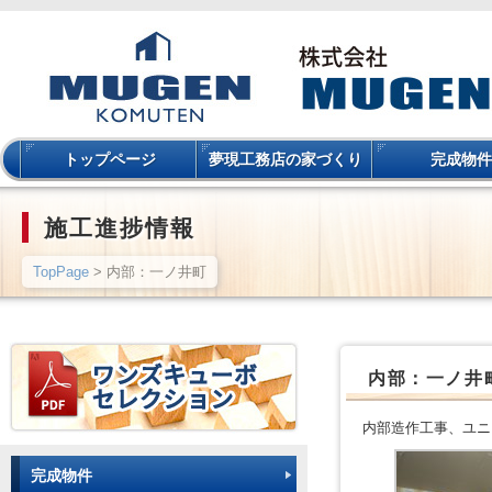
トップページ
夢現工務店の家づくり
完成物件
施工進捗情報
TopPage
> 内部：一ノ井町
内部：一ノ井
内部造作工事、ユニ
完成物件