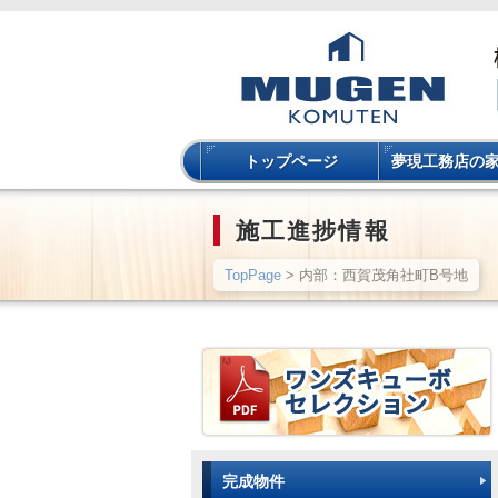
トップページ
夢現工務店の
施工進捗情報
TopPage
> 内部：西賀茂角社町B号地
完成物件