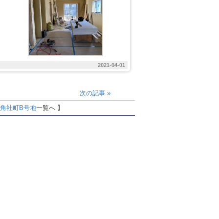
2021-04-01
次の記事
»
角社町B号地
一覧へ 】