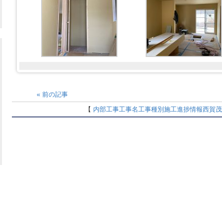
«
前の記事
【
内部工事
工事名
工事種別
施工進捗情報
西賀茂