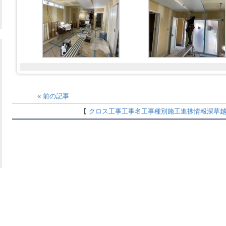
«
前の記事
【
クロス工事
工事名
工事種別
施工進捗情報
深草越