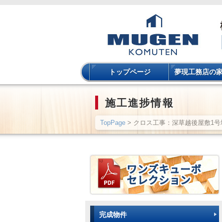
トップページ
夢現工務店の
施工進捗情報
TopPage
> クロス工事：深草越後屋敷1号
完成物件