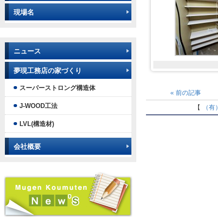
現場名
ニュース
夢現工務店の家づくり
スーパーストロング構造体
«
前の記事
J-WOOD工法
【
（有
LVL(構造材)
会社概要