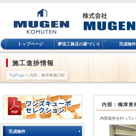
トップページ
夢現工務店の家づくり
完成物件
施工進捗情報
TopPage
> 内部：梅津東構口町
内部：梅津東
内部造作を行ってい
完成物件