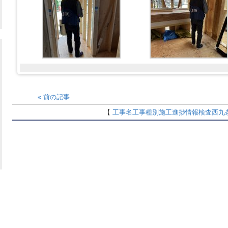
«
前の記事
【
工事名
工事種別
施工進捗情報
検査
西九