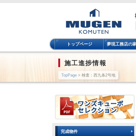
トップページ
夢現工務店の
施工進捗情報
TopPage
> 検査：西九条2号地
完成物件