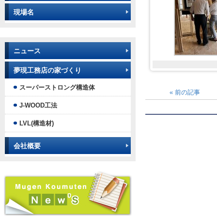
現場名
ニュース
夢現工務店の家づくり
スーパーストロング構造体
«
前の記事
J-WOOD工法
LVL(構造材)
会社概要