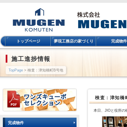
トップページ
夢現工務店の家づくり
完成物件
施工進捗情報
TopPage
> 検査：津知橋町B号地
検査：津知橋
本日、JIOと役所
完成物件