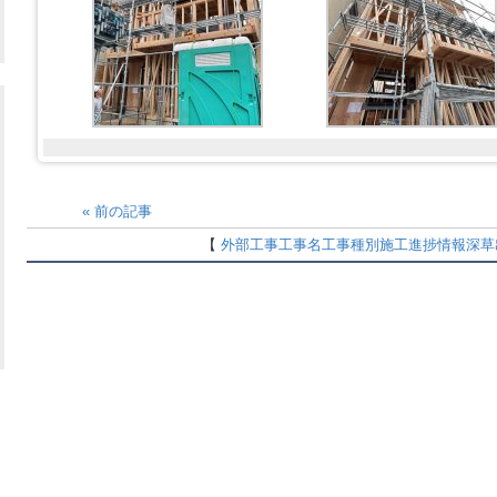
«
前の記事
【
外部工事
工事名
工事種別
施工進捗情報
深草