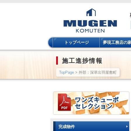
トップページ
夢現工務店の
施工進捗情報
TopPage
> 外部：深草出羽屋敷町
完成物件