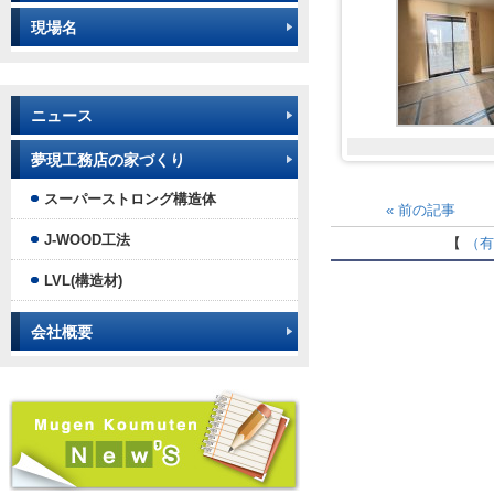
現場名
ニュース
夢現工務店の家づくり
スーパーストロング構造体
«
前の記事
J-WOOD工法
【
（
LVL(構造材)
会社概要