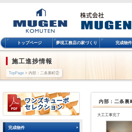
トップページ
夢現工務店の家づくり
完成物件
施工進捗情報
TopPage
> 内部：二条裏町②
内部：二条裏
大工工事完了
完成物件