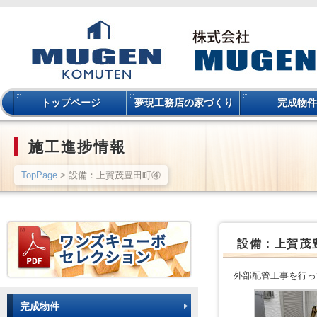
トップページ
夢現工務店の家づくり
完成物件
施工進捗情報
TopPage
> 設備：上賀茂豊田町④
設備：上賀茂
外部配管工事を行っ
完成物件