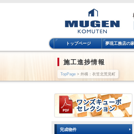
トップページ
夢現工務店の
施工進捗情報
TopPage
> 外構：衣笠北荒見町
完成物件