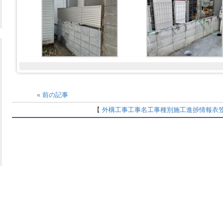
«
前の記事
【
外構工事
工事名
工事種別
施工進捗情報
衣