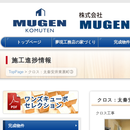
トップページ
夢現工務店の家づくり
完成物件
施工進捗情報
TopPage
> クロス：太秦安井東裏町③
クロス：太秦
クロス工事
完成物件